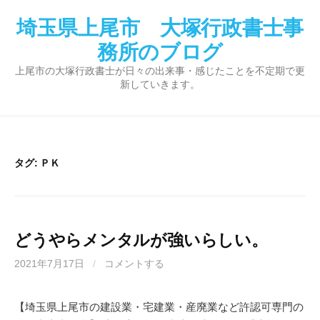
コ
埼玉県上尾市 大塚行政書士事
ン
テ
務所のブログ
ン
上尾市の大塚行政書士が日々の出来事・感じたことを不定期で更
ツ
新していきます。
へ
ス
キ
ッ
タグ:
ＰＫ
プ
どうやらメンタルが強いらしい。
2021年7月17日
/
コメントする
【埼玉県上尾市の建設業・宅建業・産廃業など許認可専門の