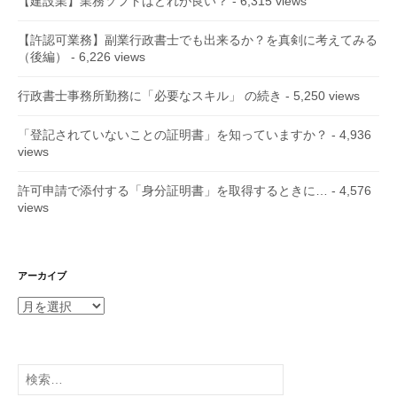
【建設業】業務ソフトはどれが良い？
- 6,315 views
【許認可業務】副業行政書士でも出来るか？を真剣に考えてみる
（後編）
- 6,226 views
行政書士事務所勤務に「必要なスキル」 の続き
- 5,250 views
「登記されていないことの証明書」を知っていますか？
- 4,936
views
許可申請で添付する「身分証明書」を取得するときに…
- 4,576
views
アーカイブ
ア
ー
カ
イ
検
ブ
索: