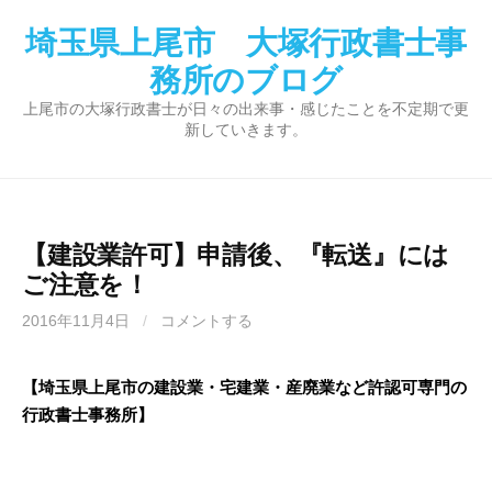
コ
埼玉県上尾市 大塚行政書士事
ン
テ
務所のブログ
ン
上尾市の大塚行政書士が日々の出来事・感じたことを不定期で更
ツ
新していきます。
へ
ス
キ
ッ
【建設業許可】申請後、『転送』には
プ
ご注意を！
2016年11月4日
/
コメントする
【埼玉県上尾市の建設業・宅建業・産廃業など許認可専門の
行政書士事務所】