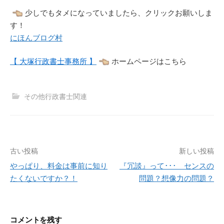
少しでもタメになっていましたら、クリックお願いしま
す！
にほんブログ村
【 大塚行政書士事務所 】
ホームページはこちら
その他行政書士関連
投
古い投稿
新しい投稿
稿
やっぱり、料金は事前に知り
『冗談』って･･･ センスの
たくないですか？！
問題？想像力の問題？
ナ
ビ
ゲ
コメントを残す