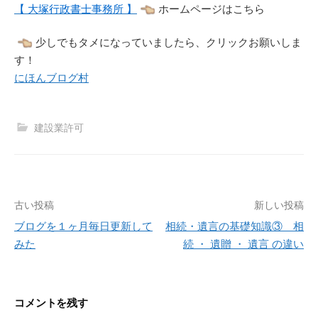
【 大塚行政書士事務所 】
ホームページはこちら
少しでもタメになっていましたら、クリックお願いしま
す！
にほんブログ村
建設業許可
投
古い投稿
新しい投稿
稿
ブログを１ヶ月毎日更新して
相続・遺言の基礎知識③ 相
みた
続 ・ 遺贈 ・ 遺言 の違い
ナ
ビ
ゲ
コメントを残す
ー