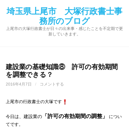
コ
埼玉県上尾市 大塚行政書士事
ン
テ
務所のブログ
ン
上尾市の大塚行政書士が日々の出来事・感じたことを不定期で更
ツ
新していきます。
へ
ス
キ
ッ
建設業の基礎知識⑧ 許可の有効期間
プ
を調整できる？
2016年4月7日
/
コメントする
上尾市の行政書士の大塚です
「許可の有効期間の調整」
今日
は、
建設業の
につい
てです。