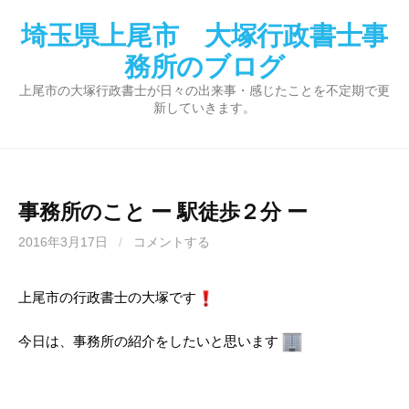
コ
埼玉県上尾市 大塚行政書士事
ン
テ
務所のブログ
ン
上尾市の大塚行政書士が日々の出来事・感じたことを不定期で更
ツ
新していきます。
へ
ス
キ
ッ
事務所のこと ー 駅徒歩２分 ー
プ
2016年3月17日
/
コメントする
上尾市の行政書士の大塚です
今日は、事務所の紹介をしたいと思います