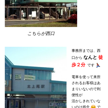
こちらが西口
事務所までは、西
なんと
徒
口から
歩２分
です
電車を使って来所
されるお客様はあ
まりいないので利
便性が
活かしきれていな
いのは残念
で