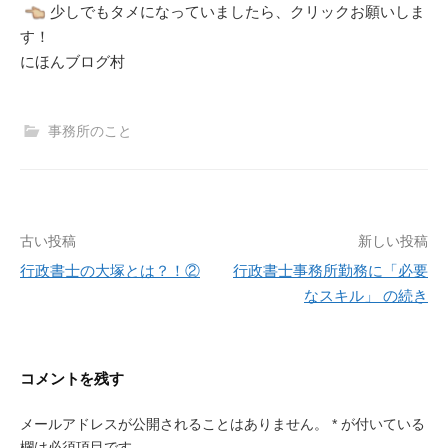
少しでもタメになっていましたら、クリックお願いしま
す！
にほんブログ村
事務所のこと
投
古い投稿
新しい投稿
稿
行政書士の大塚とは？！②
行政書士事務所勤務に「必要
なスキル」 の続き
ナ
ビ
ゲ
コメントを残す
ー
メールアドレスが公開されることはありません。
*
が付いている
シ
欄は必須項目です