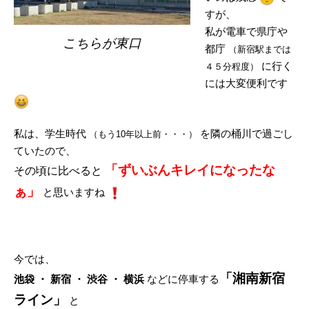
すが、
私が電車で県庁や
こちらが東口
都庁
（新宿駅までは
に行く
４５分程度）
には大変便利です
私は、学生時代
を隣の桶川で過ごし
（もう10年以上前・・・）
ていたので、
「ずいぶんキレイになったな
その頃に比べると
ぁ」
と思いますね
今では、
「湘南新宿
池袋 ・ 新宿 ・ 渋谷 ・ 横浜
などに停車する
ライン」
と