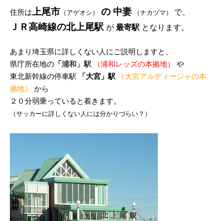
上尾
市
の 中妻
住所は
で、
（アゲオシ）
（ナカヅマ
）
ＪＲ高崎線の北上尾駅
が
最寄駅
となります。
あまり埼玉県に詳しくない人にご説明しますと、
県庁所在地の
「
浦和」駅
（浦和レッズの本拠地）
や
東北新幹線の停車駅
「大宮」駅
（大宮アルディージャの本
拠地）
から
２０分弱乗っていると着きます。
（サッカーに詳しくない人には分かりづらい？）