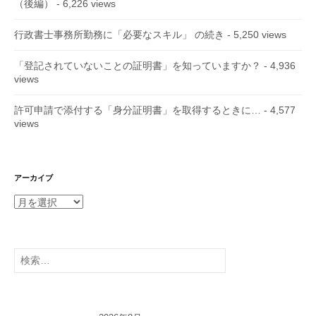
（後編）
- 6,226 views
行政書士事務所勤務に「必要なスキル」 の続き
- 5,250 views
「登記されていないことの証明書」を知っていますか？
- 4,936
views
許可申請で添付する「身分証明書」を取得するときに…
- 4,577
views
アーカイブ
ア
ー
カ
イ
検
ブ
索: