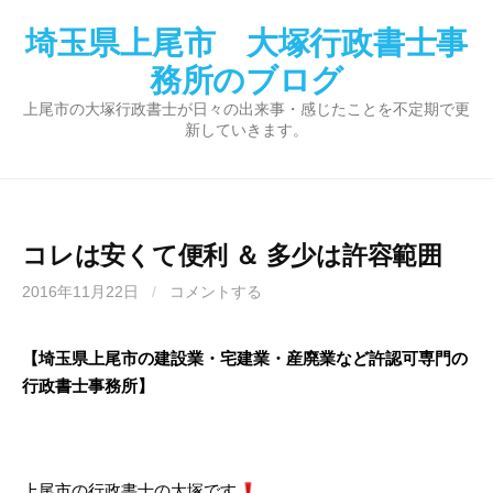
コ
埼玉県上尾市 大塚行政書士事
ン
テ
務所のブログ
ン
上尾市の大塚行政書士が日々の出来事・感じたことを不定期で更
ツ
新していきます。
へ
ス
キ
ッ
コレは安くて便利 ＆ 多少は許容範囲
プ
2016年11月22日
/
コメントする
【埼玉県上尾市の建設業・宅建業・産廃業など許認可専門の
行政書士事務所】
上尾市の行政書士の大塚です