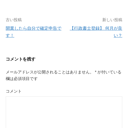
投
古い投稿
新しい投稿
稿
開業したら自分で確定申告で
【行政書士登録】 何月が良
す！
い？
ナ
ビ
ゲ
コメントを残す
ー
メールアドレスが公開されることはありません。
*
が付いている
シ
欄は必須項目です
ョ
ン
コメント