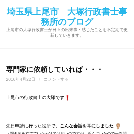
コ
埼玉県上尾市 大塚行政書士事
ン
テ
務所のブログ
ン
上尾市の大塚行政書士が日々の出来事・感じたことを不定期で更
ツ
新していきます。
へ
ス
キ
ッ
専門家に依頼していれば・・・
プ
2016年4月22日
/
コメントする
上尾市の行政書士の大塚です
先日申請に行った役所で、
こんな会話を耳にしました
（聞き耳を立てていたわけではないのですが、近くにいたので一部聞