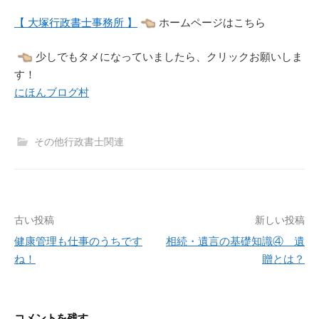
【 大塚行政書士事務所 】
ホームページはこちら
少しでもタメになっていましたら、クリックお願いしま
す！
にほんブログ村
その他行政書士関連
投
古い投稿
新しい投稿
稿
健康管理も仕事のうちです
相続・遺言の基礎知識④ 遺
ね！
贈とは？
ナ
ビ
ゲ
コメントを残す