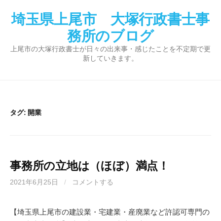
コ
埼玉県上尾市 大塚行政書士事
ン
テ
務所のブログ
ン
上尾市の大塚行政書士が日々の出来事・感じたことを不定期で更
ツ
新していきます。
へ
ス
キ
ッ
タグ:
開業
プ
事務所の立地は（ほぼ）満点！
2021年6月25日
/
コメントする
【埼玉県上尾市の建設業・宅建業・産廃業など許認可専門の